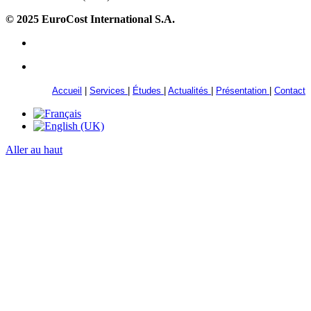
© 2025 EuroCost International S.A.
Accueil
|
Services
|
Études
|
Actualités
|
Présentation
|
Contact
Aller au haut